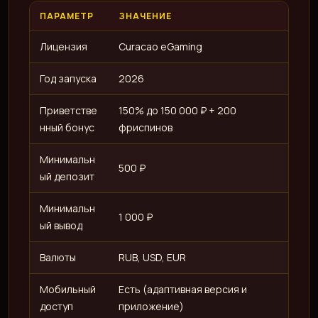
ПАРАМЕТР
ЗНАЧЕНИЕ
Лицензия
Curacao eGaming
Год запуска
2026
Приветстве
150% до 150 000 ₽ + 200
нный бонус
фриспинов
Минимальн
500 ₽
ый депозит
Минимальн
1 000 ₽
ый вывод
Валюты
RUB, USD, EUR
Мобильный
Есть (адаптивная версия и
доступ
приложение)