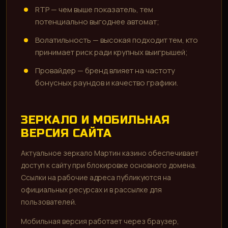
RTP — чем выше показатель, тем
потенциально выгоднее автомат;
Волатильность — высокая подходит тем, кто
принимает риск ради крупных выигрышей;
Провайдер — бренд влияет на частоту
бонусных раундов и качество графики.
ЗЕРКАЛО И МОБИЛЬНАЯ
ВЕРСИЯ САЙТА
Актуальное зеркало Мартин казино обеспечивает
доступ к сайту при блокировке основного домена.
Ссылки на рабочие адреса публикуются на
официальных ресурсах и в рассылке для
пользователей.
Мобильная версия работает через браузер,