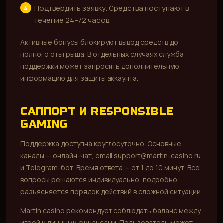
Подтвердить заявку. Средства поступают в
течение 24–72 часов.
Активные бонусы блокируют вывод средств до
полного отыгрыша. В отдельных случаях служба
поддержки может запросить дополнительную
информацию для защиты аккаунта.
САППОРТ И RESPONSIBLE
GAMING
Поддержка доступна круглосуточно. Основные
каналы — онлайн-чат, email
support@martin-casino.ru
и Telegram-бот. Время ответа — от 1 до 10 минут. Все
вопросы решаются индивидуально, подробно
разъясняется порядок действий в сложной ситуации.
Martin casino рекомендует соблюдать баланс между
игрой и личными финансами. Пользователь может