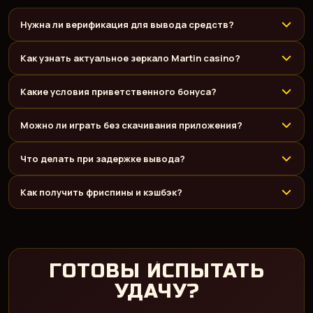
Нужна ли верификация для вывода средств?
Как узнать актуальное зеркало Martin casino?
Какие условия приветственного бонуса?
Можно ли играть без скачивания приложения?
Что делать при задержке вывода?
Как получить фриспины и кэшбэк?
ГОТОВЫ ИСПЫТАТЬ
УДАЧУ?