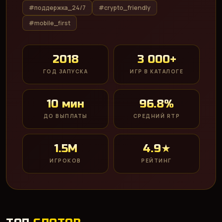
#поддержка_24/7
#crypto_friendly
#mobile_first
2018
3 000+
ГОД ЗАПУСКА
ИГР В КАТАЛОГЕ
10 мин
96.8%
ДО ВЫПЛАТЫ
СРЕДНИЙ RTP
1.5M
4.9★
ИГРОКОВ
РЕЙТИНГ