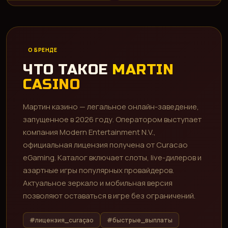
О БРЕНДЕ
ЧТО ТАКОЕ
MARTIN
CASINO
Мартин казино — легальное онлайн-заведение,
запущенное в 2026 году. Оператором выступает
компания Modern Entertainment N.V.,
официальная лицензия получена от Curacao
eGaming. Каталог включает слоты, live-дилеров и
азартные игры популярных провайдеров.
Актуальное зеркало и мобильная версия
позволяют оставаться в игре без ограничений.
#лицензия_curaçao
#быстрые_выплаты