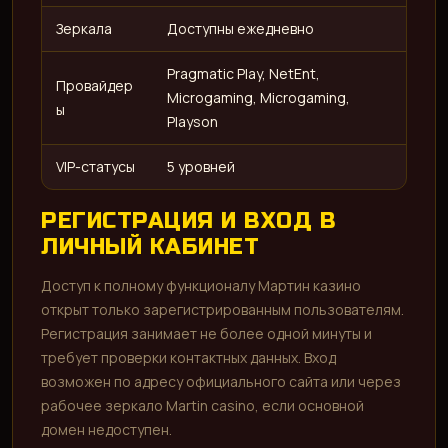
Зеркала
Доступны ежедневно
Pragmatic Play, NetEnt,
Провайдер
Microgaming, Microgaming,
ы
Playson
VIP-статусы
5 уровней
РЕГИСТРАЦИЯ И ВХОД В
ЛИЧНЫЙ КАБИНЕТ
ART
Доступ к полному функционалу Мартин казино
открыт только зарегистрированным пользователям.
Регистрация занимает не более одной минуты и
требует проверки контактных данных. Вход
возможен по адресу официального сайта или через
рабочее зеркало Martin casino, если основной
домен недоступен.