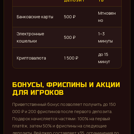
ДЕПОЗИТ
ТЬ
Мгновен
Банковские карты
500 ₽
но
Электронные
1–3
500 ₽
кошельки
минуты
до 15
Криптовалюта
1 500 ₽
минут
БОНУСЫ, ФРИСПИНЫ И АКЦИИ
ДЛЯ ИГРОКОВ
Приветственный бонус позволяет получить до 150
000 ₽ и 200 фриспинов после первого депозита.
Подарок начисляется частями: 100% на первый
платёж, затем 50% и фриспины на следующие
депозиты. Вейджер составляет x35, ограничения по