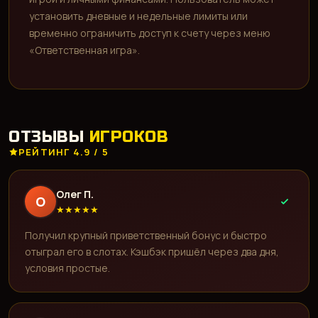
установить дневные и недельные лимиты или
временно ограничить доступ к счету через меню
«Ответственная игра».
ОТЗЫВЫ
ИГРОКОВ
РЕЙТИНГ 4.9 / 5
Олег П.
О
★
★
★
★
★
Получил крупный приветственный бонус и быстро
отыграл его в слотах. Кэшбэк пришёл через два дня,
условия простые.