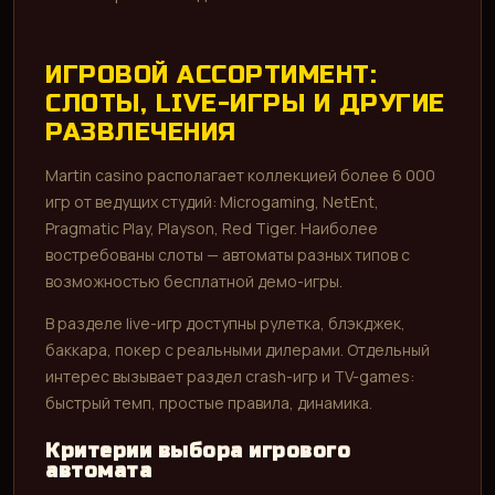
ИГРОВОЙ АССОРТИМЕНТ:
СЛОТЫ, LIVE-ИГРЫ И ДРУГИЕ
РАЗВЛЕЧЕНИЯ
Martin casino располагает коллекцией более 6 000
игр от ведущих студий: Microgaming, NetEnt,
Pragmatic Play, Playson, Red Tiger. Наиболее
востребованы слоты — автоматы разных типов с
возможностью бесплатной демо-игры.
В разделе live-игр доступны рулетка, блэкджек,
баккара, покер с реальными дилерами. Отдельный
интерес вызывает раздел crash-игр и TV-games:
быстрый темп, простые правила, динамика.
Критерии выбора игрового
автомата