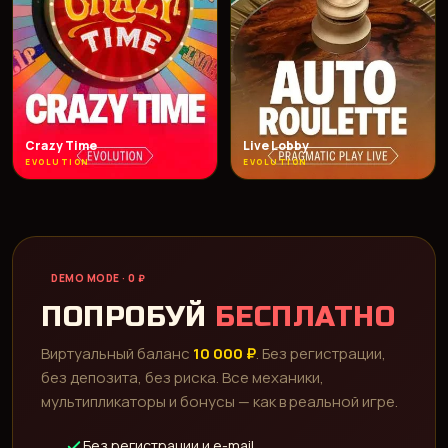
Crazy Time
Live Lobby
EVOLUTION
EVOLUTION
DEMO MODE · 0 ₽
ПОПРОБУЙ
БЕСПЛАТНО
Виртуальный баланс
10 000 ₽
. Без регистрации,
без депозита, без риска. Все механики,
мультипликаторы и бонусы — как в реальной игре.
Без регистрации и e-mail